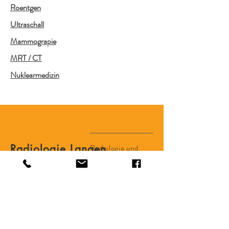
Roentgen
Ultraschall
Mammograpie
MRT / CT
Nuklearmedizin
Radiologie Langen
Radiologie und
Nuklearmedizin
Langen
Röntgenstrasse 20
in der Asklepios
Klinik
D-63225 Langen