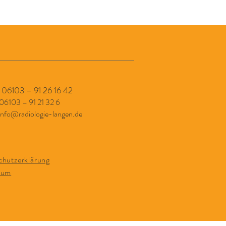
: 06103 – 91 26 16 42
 06103 – 91 21 32 6
info@radiologie-langen.de
chutzerklärung
sum