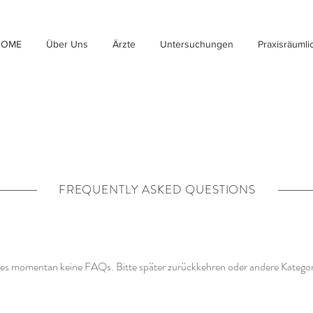
HOME
Über Uns
Ärzte
Untersuchungen
Praxisräumli
FREQUENTLY ASKED QUESTIONS
t es momentan keine FAQs. Bitte später zurückkehren oder andere Katego