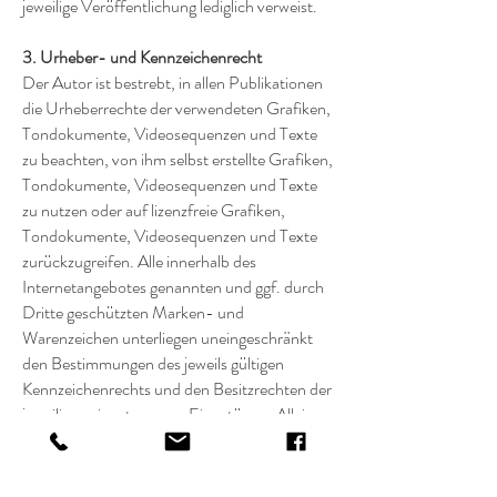
jeweilige Veröffentlichung lediglich verweist.
3. Urheber- und Kennzeichenrecht
Der Autor ist bestrebt, in allen Publikationen
die Urheberrechte der verwendeten Grafiken,
Tondokumente, Videosequenzen und Texte
zu beachten, von ihm selbst erstellte Grafiken,
Tondokumente, Videosequenzen und Texte
zu nutzen oder auf lizenzfreie Grafiken,
Tondokumente, Videosequenzen und Texte
zurückzugreifen. Alle innerhalb des
Internetangebotes genannten und ggf. durch
Dritte geschützten Marken- und
Warenzeichen unterliegen uneingeschränkt
den Bestimmungen des jeweils gültigen
Kennzeichenrechts und den Besitzrechten der
jeweiligen eingetragenen Eigentümer. Allein
aufgrund der bloßen Nennung ist nicht der
Schluß zu ziehen, dass Markenzeichen nicht
durch Rechte Dritter geschützt sind! Das