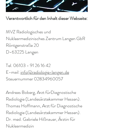
Verantwortlich für den Inhalt dieser Webseite:
MVZ Radiologisches und
Nuklearmedizinisches Zentrum Langen GbR
Röntgenstraße 20
D-63225 Langen
Tel.
06103 - 91 26 16 42
E-mail:
info@radiologie-langen.de
Steuernummer
02834960057
Andreas Boberg, Arzt fürDiagnostische
Radiologie (Landesärztekammer Hessen).
Thomas Hoffmann, Arzt für Diagnostische
Radiologie (Landesärztekammer Hessen).
Dr. med. Gabriele Hißnauer, Ärztin für
Nuklearmedizin