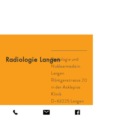
Radiologie Langen
Radiologie und
Nuklearmedizin
Langen
Röntgenstrasse 20
in der Asklepios
Klinik
D-63225 Langen
Öffnungszeiten Mo. bis Fr.
von 08:00 - 17:30
und nach Vereinbarung